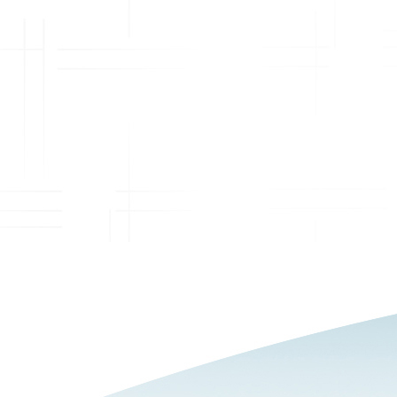
metterci in gioco e di sperimentare sarà il nostro
costante crescita, persone motivate ed esperte
stimolo per adeguarci ai tempi, affinare le
inserite nei settori commerciale, acquisti, ricerca e
competenze nei vari settori merceologici, cercare
sviluppo, marketing, amministrativo, grafico e
nuovi siti produttivi, rendere il nostro team
creativo, oltre ad una solida rete di collaboratori
sempre più affiatato e dinamico.
esterni di cui ci avvaliamo secondo le necessità.
Assecondiamo le richieste dei nostri clienti ma
siamo i primi ad essere propositivi ed a portare
idee originali, in modo che il progetto del cliente
possa distinguersi da quelli della concorrenza ed
essere ricordato nel tempo. Non solo
importazione ma anche disponibilità immediata in
pronta consegna per più di 20.000 prodotti:
Gadget Lab è la soluzione che copre a 360° ogni
esigenza in questo ambito.